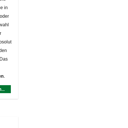
e in
 oder
wahl
r
absolut
nden
Das
en
.
en…