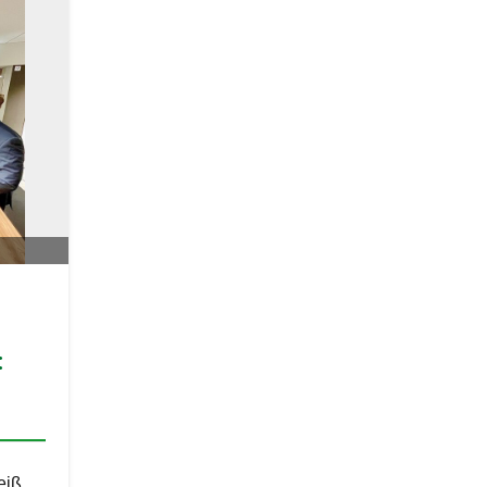
:
eiß