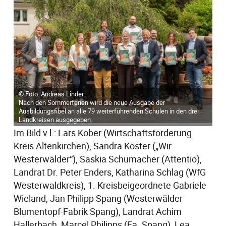
© Foto: Andreas Linder
Nach den Sommerferien wird die neue Ausgabe der
Ausbildungsfibel an alle 79 weiterführenden Schulen in den drei
Landkreisen ausgegeben.
Im Bild v.l.: Lars Kober (Wirtschaftsförderung
Kreis Altenkirchen), Sandra Köster („Wir
Westerwälder“), Saskia Schumacher (Attentio),
Landrat Dr. Peter Enders, Katharina Schlag (WfG
Westerwaldkreis), 1. Kreisbeigeordnete Gabriele
Wieland, Jan Philipp Spang (Westerwälder
Blumentopf-Fabrik Spang), Landrat Achim
Hallerbach, Marcel Philipps (Fa. Spang), Lea