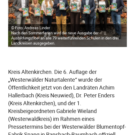
© Foto: Andreas Linder
Nach den Sommerferien wird die neue Ausgabe der
Ausbildungsfibel an alle 79 weiterführenden Schulen in den drei
Landkreisen ausgegeben.
Kreis Altenkirchen. Die 6. Auflage der
„Westerwälder Naturtalente“ wurde der
Öffentlichkeit jetzt von den Landräten Achim
Hallerbach (Kreis Neuwied), Dr. Peter Enders
(Kreis Altenkirchen), und der 1.
Kreisbeigeordneten Gabriele Wieland
(Westerwaldkreis) im Rahmen eines
Pressetermins bei der Westerwälder Blumentopf-
Fabrik Spang in Ransbach-Baumbach offiziell