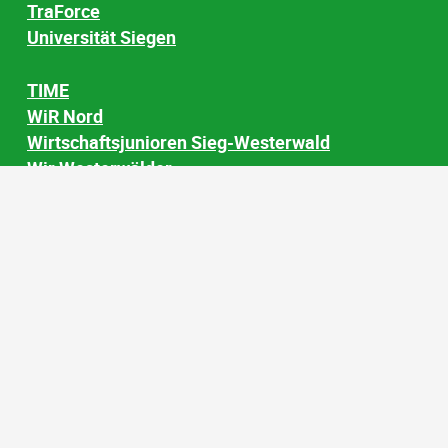
TraForce
Universität Siegen
TIME
WiR Nord
Wirtschaftsjunioren Sieg-Westerwald
Wir Westerwälder
© Wirtschaftsförderung AK
Impressum