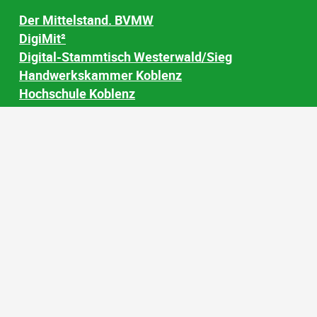
Der Mittelstand. BVMW
DigiMit²
Digital-Stammtisch Westerwald/Sieg
Handwerkskammer Koblenz
Hochschule Koblenz
IHK Koblenz
Kreishandwerkerschaft Rhein-Westerwald
Mittelstand-Digital Zentren
TraForce
Universität Siegen
TIME
WiR Nord
Wirtschaftsjunioren Sieg-Westerwald
Wir Westerwälder