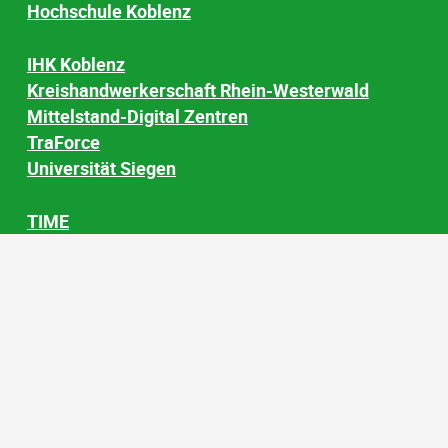
Hochschule Koblenz
IHK Koblenz
Kreishandwerkerschaft Rhein-Westerwald
Mittelstand-Digital Zentren
TraForce
Universität Siegen
TIME
WiR Nord
Wirtschaftsjunioren Sieg-Westerwald
Wir Westerwälder