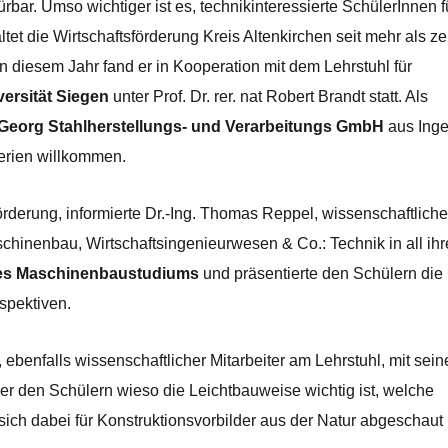
bar. Umso wichtiger ist es, technikinteressierte SchülerInnen f
et die Wirtschaftsförderung Kreis Altenkirchen seit mehr als z
in diesem Jahr fand er in Kooperation mit dem Lehrstuhl für
versität Siegen
unter Prof. Dr. rer. nat Robert Brandt statt. Als
 Georg Stahlherstellungs- und Verarbeitungs GmbH
aus Inge
ferien willkommen.
rderung, informierte Dr.-Ing. Thomas Reppel, wissenschaftliche
schinenbau, Wirtschaftsingenieurwesen & Co.: Technik in all ih
des Maschinenbaustudiums
und präsentierte den Schülern die
spektiven.
r, ebenfalls wissenschaftlicher Mitarbeiter am Lehrstuhl, mit sei
e er den Schülern wieso die Leichtbauweise wichtig ist, welche
ich dabei für Konstruktionsvorbilder aus der Natur abgeschaut 