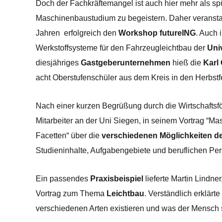
Doch der Fachkräftemangel ist auch hier mehr als spür
Maschinenbaustudium zu begeistern. Daher veranstalt
Jahren erfolgreich den
Workshop futureING
. Auch 
Werkstoffsysteme für den Fahrzeugleichtbau der
Uni
diesjähriges
Gastgeberunternehmen
hieß die
Karl
acht Oberstufenschüler aus dem Kreis in den Herbst
Nach einer kurzen Begrüßung durch die Wirtschaftsfö
Mitarbeiter an der Uni Siegen, in seinem Vortrag “Ma
Facetten“ über die
verschiedenen Möglichkeiten 
Studieninhalte, Aufgabengebiete und beruflichen Per
Ein passendes
Praxisbeispiel
lieferte Martin Lindne
Vortrag zum Thema
Leichtbau
. Verständlich erklärt
verschiedenen Arten existieren und was der Mensch s