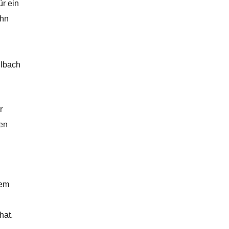
ür ein
ehn
lbach
r
ren
nem
hat.