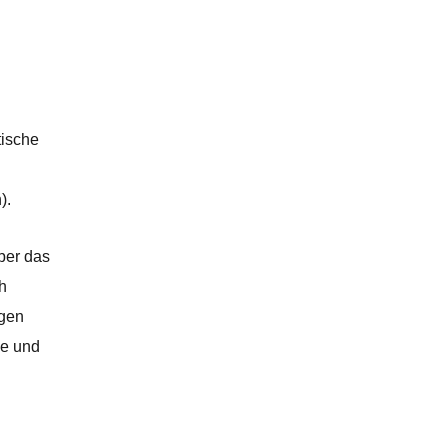
tische
).
ber das
h
ngen
le und